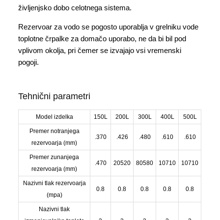
življenjsko dobo celotnega sistema.
Rezervoar za vodo se pogosto uporablja v grelniku vode
toplotne črpalke za domačo uporabo, ne da bi bil pod
vplivom okolja, pri čemer se izvajajo vsi vremenski
pogoji.
Tehnični parametri
Model izdelka
150L
200L
300L
400L
500L
Premer notranjega
.370
.426
.480
.610
.610
rezervoarja (mm)
Premer zunanjega
.470
20520
80580
10710
10710
rezervoarja (mm)
Nazivni tlak rezervoarja
0.8
0.8
0.8
0.8
0.8
(mpa)
Nazivni tlak