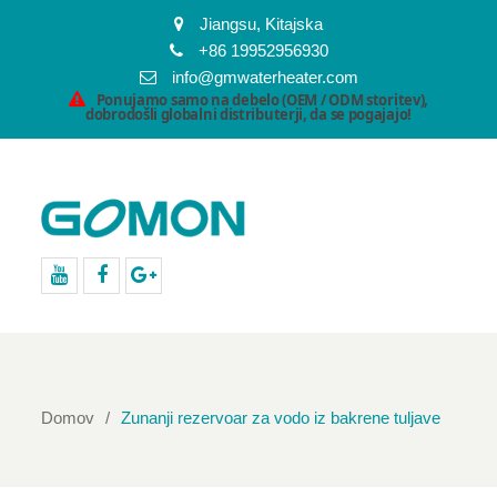
Jiangsu, Kitajska
+86 19952956930
info@gmwaterheater.com
Ponujamo samo na debelo (OEM / ODM storitev),
dobrodošli globalni distributerji, da se pogajajo!
youtube
facebook
Google+
Domov
Zunanji rezervoar za vodo iz bakrene tuljave