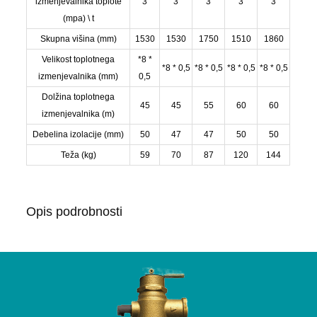
izmenjevalnika toplote
3
3
3
3
3
(mpa) \ t
Skupna višina (mm)
1530
1530
1750
1510
1860
Velikost toplotnega
*8 *
*8 * 0,5
*8 * 0,5
*8 * 0,5
*8 * 0,5
izmenjevalnika (mm)
0,5
Dolžina toplotnega
45
45
55
60
60
izmenjevalnika (m)
Debelina izolacije (mm)
50
47
47
50
50
Teža (kg)
59
70
87
120
144
Opis podrobnosti