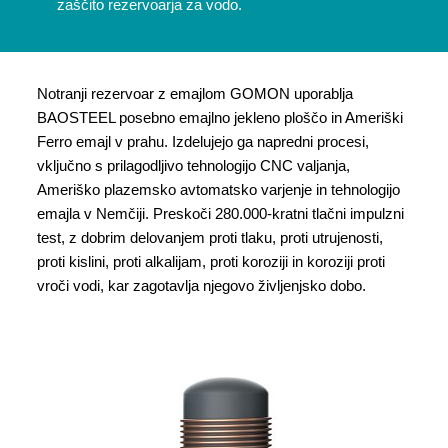
zaščito rezervoarja za vodo.
Notranji rezervoar z emajlom GOMON uporablja
BAOSTEEL posebno emajlno jekleno ploščo in Ameriški
Ferro emajl v prahu. Izdelujejo ga napredni procesi,
vključno s prilagodljivo tehnologijo CNC valjanja,
Ameriško plazemsko avtomatsko varjenje in tehnologijo
emajla v Nemčiji. Preskoči 280.000-kratni tlačni impulzni
test, z dobrim delovanjem proti tlaku, proti utrujenosti,
proti kislini, proti alkalijam, proti koroziji in koroziji proti
vroči vodi, kar zagotavlja njegovo življenjsko dobo.